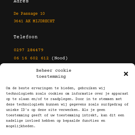
Adres
De Passage 10
3641 AK MIJDRECHT
Telefoon
0297 284479
06 16 602 612
(Nood)
Beheer cookie
E-mail
toestemming
info@kootbrillen.nl
Om de beste ervaringen te bieden, gebruiken wij
technologieën zoals cookies om informatie over je apparaat
op te slaan en/of te raadplegen. Door in te stemmen met
Volg Ons!
deze technologieën kunnen wij gegevens zoals surfgedrag of
unieke ID's op deze site verwerken. Als je geen
toestemming geeft of uw toestemming intrekt, kan dit een
nadelige invloed hebben op bepaalde functies en
mogelijkheden.