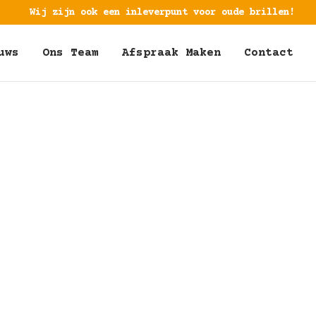
Wij zijn ook een inleverpunt voor oude brillen!
uws
Ons Team
Afspraak Maken
Contact