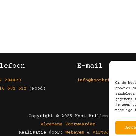
lefoon
E-mail
7 284479
info@kootbrillen.nl
Om de bes
16 602 612
(Nood)
cookies o
raadplege
gegevens 
je geen t
nadelige 
Copyright © 2025 Koot Brillen
Algemene Voorwaarden
Acc
Realisatie door:
Webeyes
&
VirtuJoos