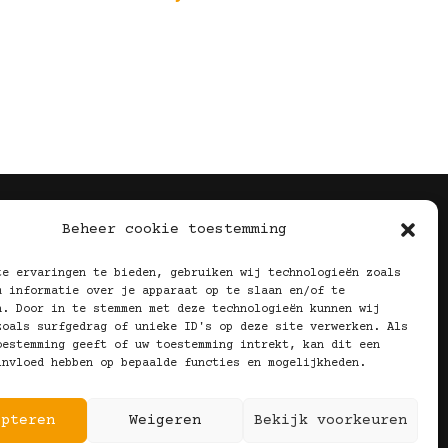
Volg Ons!
Beheer cookie toestemming
te ervaringen te bieden, gebruiken wij technologieën zoals
m informatie over je apparaat op te slaan en/of te
n. Door in te stemmen met deze technologieën kunnen wij
zoals surfgedrag of unieke ID's op deze site verwerken. Als
oestemming geeft of uw toestemming intrekt, kan dit een
invloed hebben op bepaalde functies en mogelijkheden.
epteren
Weigeren
Bekijk voorkeuren