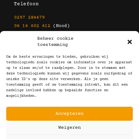
Telefoon
0297 284479
06 16 602 612
(Nood)
Beheer cookie
E-mail
toestemming
info@kootbrillen.nl
Om de beste ervaringen te bieden, gebruiken wij
technologieën zoals cookies om informatie over je apparaat
op te slaan en/of te raadplegen. Door in te stemmen met
Volg Ons!
deze technologieën kunnen wij gegevens zoals surfgedrag of
unieke ID's op deze site verwerken. Als je geen
toestemming geeft of uw toestemming intrekt, kan dit een
nadelige invloed hebben op bepaalde functies en
mogelijkheden.
Accepteren
Copyright © 2025 Koot Brillen
Weigeren
Algemene Voorwaarden
Realisatie door:
Webeyes
&
VirtuJoos