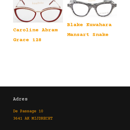
Blake Kuwahara
Caroline Abram
Mansart Snake
Grace 128
Adres
De Passage 10
3641 AK MIJDRECHT