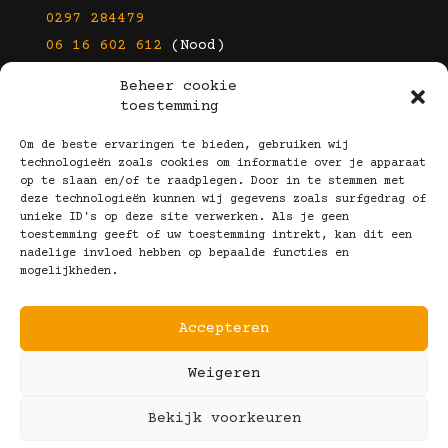
0297 284479
06 16 602 612
(Nood)
Beheer cookie
E-mail
toestemming
info@kootbrillen.nl
Om de beste ervaringen te bieden, gebruiken wij
technologieën zoals cookies om informatie over je apparaat
op te slaan en/of te raadplegen. Door in te stemmen met
Volg Ons!
deze technologieën kunnen wij gegevens zoals surfgedrag of
unieke ID's op deze site verwerken. Als je geen
toestemming geeft of uw toestemming intrekt, kan dit een
nadelige invloed hebben op bepaalde functies en
mogelijkheden.
Accepteren
Copyright © 2025 Koot Brillen
Weigeren
Algemene Voorwaarden
Realisatie door:
Webeyes
&
VirtuJoos
Bekijk voorkeuren
Illustraties door:
Marjolein Klijn