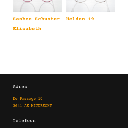
Sashee Schuster
Helden 19
Elisabeth
Adres
De Passage 10
3641 AK MIJDRECHT
Telefoon