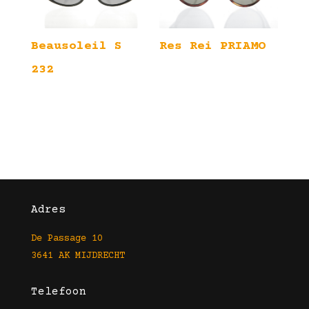
Beausoleil S
Res Rei PRIAMO
232
Adres
De Passage 10
3641 AK MIJDRECHT
Telefoon