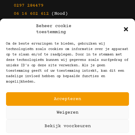
0297 284479
06 16 602 612
(Nood)
Beheer cookie
E-mail
toestemming
info@kootbrillen.nl
Om de beste ervaringen te bieden, gebruiken wij
technologieën zoals cookies om informatie over je apparaat
op te slaan en/of te raadplegen. Door in te stemmen met
Volg Ons!
deze technologieën kunnen wij gegevens zoals surfgedrag of
unieke ID's op deze site verwerken. Als je geen
toestemming geeft of uw toestemming intrekt, kan dit een
nadelige invloed hebben op bepaalde functies en
mogelijkheden.
Accepteren
Copyright © 2025 Koot Brillen
Weigeren
Algemene Voorwaarden
Realisatie door:
Webeyes
&
VirtuJoos
Bekijk voorkeuren
Illustraties door:
Marjolein Klijn