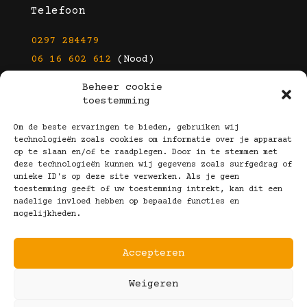
Telefoon
0297 284479
06 16 602 612
(Nood)
Beheer cookie
E-mail
toestemming
info@kootbrillen.nl
Om de beste ervaringen te bieden, gebruiken wij
technologieën zoals cookies om informatie over je apparaat
op te slaan en/of te raadplegen. Door in te stemmen met
Volg Ons!
deze technologieën kunnen wij gegevens zoals surfgedrag of
unieke ID's op deze site verwerken. Als je geen
toestemming geeft of uw toestemming intrekt, kan dit een
nadelige invloed hebben op bepaalde functies en
mogelijkheden.
Accepteren
Copyright © 2025 Koot Brillen
Weigeren
Algemene Voorwaarden
Realisatie door:
Webeyes
&
VirtuJoos