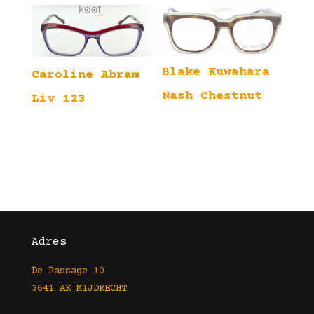
Blake Kuwahara
Caroline Abram
Nash Chestnut
Liv 123
Adres
De Passage 10
3641 AK MIJDRECHT