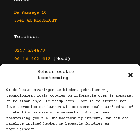
De Passage 10
3641 AK MIJDRECHT
Telefoon
0297 284479
06 16 602 612
(Nood)
Beheer cookie
E-mail
toestemming
info@kootbrillen.nl
Om de beste ervaringen te bieden, gebruiken wij
technologieën zoals cookies om informatie over je apparaat
op te slaan en/of te raadplegen. Door in te stemmen met
Volg Ons!
deze technologieën kunnen wij gegevens zoals surfgedrag of
unieke ID's op deze site verwerken. Als je geen
toestemming geeft of uw toestemming intrekt, kan dit een
nadelige invloed hebben op bepaalde functies en
mogelijkheden.