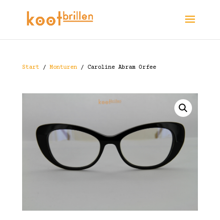
Start
/
Monturen
/ Caroline Abram Orfee