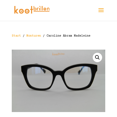
Start
/
Monturen
/ Caroline Abram Madeleine