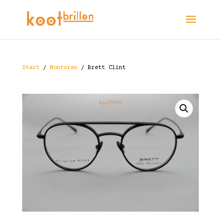
Start
/
Monturen
/ Brett Clint