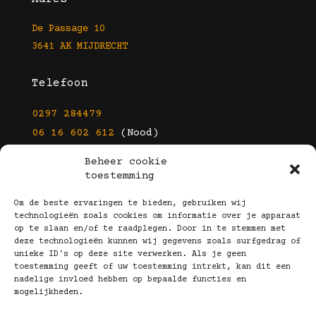
De Passage 10
3641 AK MIJDRECHT
Telefoon
0297 284479
06 16 602 612
(Nood)
Beheer cookie
E-mail
toestemming
info@kootbrillen.nl
Om de beste ervaringen te bieden, gebruiken wij
technologieën zoals cookies om informatie over je apparaat
op te slaan en/of te raadplegen. Door in te stemmen met
Volg Ons!
deze technologieën kunnen wij gegevens zoals surfgedrag of
unieke ID's op deze site verwerken. Als je geen
toestemming geeft of uw toestemming intrekt, kan dit een
nadelige invloed hebben op bepaalde functies en
mogelijkheden.