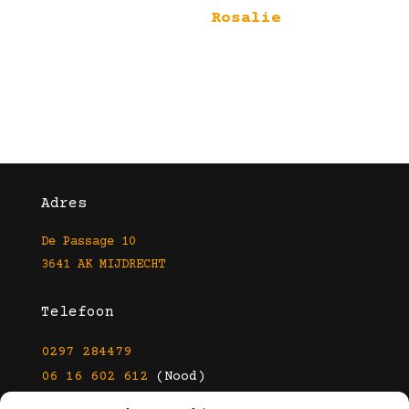
Rosalie
Adres
De Passage 10
3641 AK MIJDRECHT
Telefoon
0297 284479
06 16 602 612
(Nood)