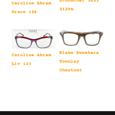
Schnuchel 3623
Caroline Abram
2129m
Grace 128
Blake Kuwahara
Caroline Abram
Townley
Liv 123
Chestnut