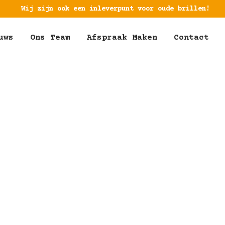
Wij zijn ook een inleverpunt voor oude brillen!
uws
Ons Team
Afspraak Maken
Contact