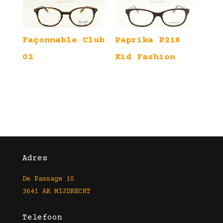
Façonnable Club
Paprika P218
02
Kid Fashion
Adres
De Passage 10
3641 AK MIJDRECHT
Telefoon