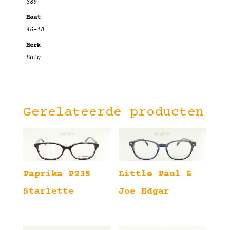
389
Maat
46-18
Merk
Bbig
Gerelateerde producten
Paprika P235
Little Paul &
Starlette
Joe Edgar