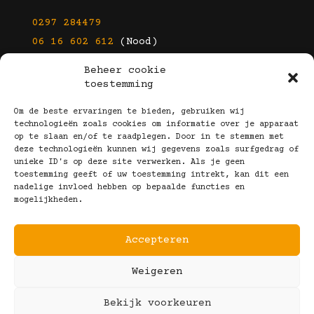
0297 284479
06 16 602 612
(Nood)
Beheer cookie
E-mail
toestemming
info@kootbrillen.nl
Om de beste ervaringen te bieden, gebruiken wij
technologieën zoals cookies om informatie over je apparaat
op te slaan en/of te raadplegen. Door in te stemmen met
Volg Ons!
deze technologieën kunnen wij gegevens zoals surfgedrag of
unieke ID's op deze site verwerken. Als je geen
toestemming geeft of uw toestemming intrekt, kan dit een
nadelige invloed hebben op bepaalde functies en
mogelijkheden.
Accepteren
Copyright © 2025 Koot Brillen
Weigeren
Algemene Voorwaarden
Realisatie door:
Webeyes
&
VirtuJoos
Bekijk voorkeuren
Illustraties door:
Marjolein Klijn