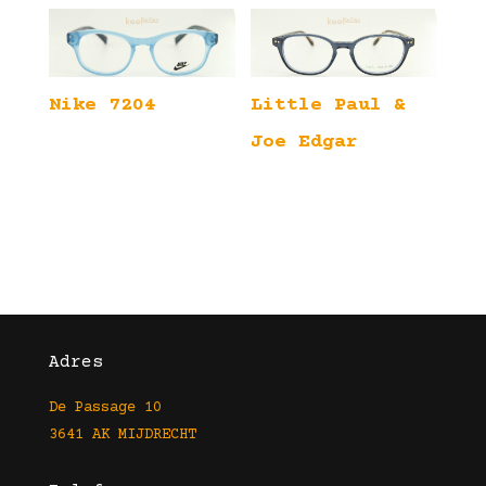
Nike 7204
Little Paul &
Joe Edgar
Adres
De Passage 10
3641 AK MIJDRECHT