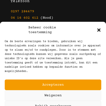
Telefoon
0297 284479
06 16 602 612
(Nood)
Beheer cookie
E-mail
toestemming
info@kootbrillen.nl
Om de beste ervaringen te bieden, gebruiken wij
technologieën zoals cookies om informatie over je apparaat
op te slaan en/of te raadplegen. Door in te stemmen met
Volg Ons!
deze technologieën kunnen wij gegevens zoals surfgedrag of
unieke ID's op deze site verwerken. Als je geen
toestemming geeft of uw toestemming intrekt, kan dit een
nadelige invloed hebben op bepaalde functies en
mogelijkheden.
Accepteren
Copyright © 2025 Koot Brillen
Weigeren
Algemene Voorwaarden
Realisatie door:
Webeyes
&
VirtuJoos