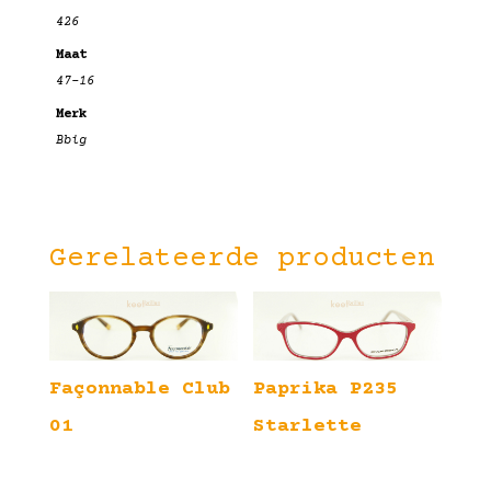
426
Maat
47-16
Merk
Bbig
Gerelateerde producten
Façonnable Club
Paprika P235
01
Starlette