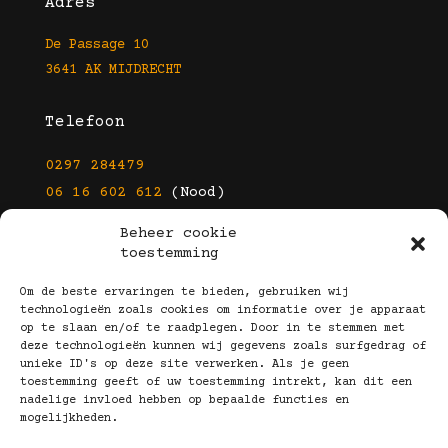
Adres
De Passage 10
3641 AK MIJDRECHT
Telefoon
0297 284479
06 16 602 612
(Nood)
Beheer cookie
E-mail
toestemming
info@kootbrillen.nl
Om de beste ervaringen te bieden, gebruiken wij
technologieën zoals cookies om informatie over je apparaat
op te slaan en/of te raadplegen. Door in te stemmen met
Volg Ons!
deze technologieën kunnen wij gegevens zoals surfgedrag of
unieke ID's op deze site verwerken. Als je geen
toestemming geeft of uw toestemming intrekt, kan dit een
nadelige invloed hebben op bepaalde functies en
mogelijkheden.