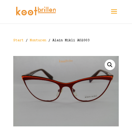
Start
/
Monturen
/ Alain Mikli AO2003