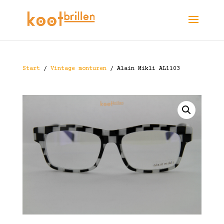
Start
/
Vintage monturen
/ Alain Mikli AL1103