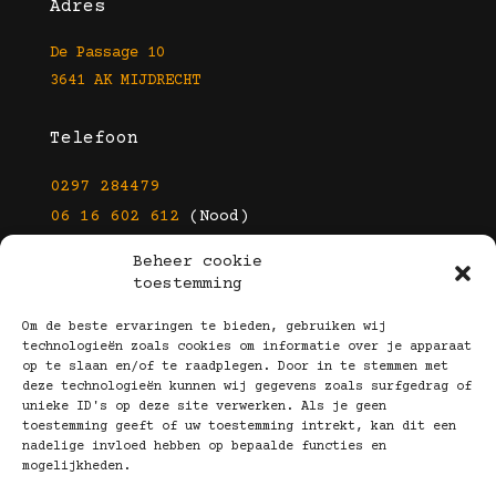
Adres
De Passage 10
3641 AK MIJDRECHT
Telefoon
0297 284479
06 16 602 612
(Nood)
Beheer cookie
E-mail
toestemming
info@kootbrillen.nl
Om de beste ervaringen te bieden, gebruiken wij
technologieën zoals cookies om informatie over je apparaat
op te slaan en/of te raadplegen. Door in te stemmen met
Volg Ons!
deze technologieën kunnen wij gegevens zoals surfgedrag of
unieke ID's op deze site verwerken. Als je geen
toestemming geeft of uw toestemming intrekt, kan dit een
nadelige invloed hebben op bepaalde functies en
mogelijkheden.