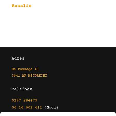
Rosalie
Adres
De Passage 10
3641 AK MIJDRECHT
Telefoon
0297 284479
06 16 602 612
(Nood)