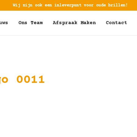
Wij zijn ook een inleverpunt voor oude brillen!
uws
Ons Team
Afspraak Maken
Contact
go 0011