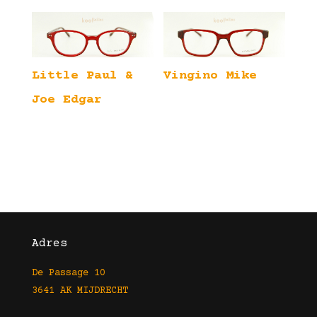
Little Paul &
Vingino Mike
Joe Edgar
Adres
De Passage 10
3641 AK MIJDRECHT