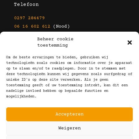
Telefoon
0297 284479
06 16 602 612
(Nood)
Beheer cookie
E-mail
toestemming
info@kootbrillen.nl
Om de beste ervaringen te bieden, gebruiken wij
technologieën zoals cookies om informatie over je apparaat
op te slaan en/of te raadplegen. Door in te stemmen met
Volg Ons!
deze technologieën kunnen wij gegevens zoals surfgedrag of
unieke ID's op deze site verwerken. Als je geen
toestemming geeft of uw toestemming intrekt, kan dit een
nadelige invloed hebben op bepaalde functies en
mogelijkheden.
Accepteren
Copyright © 2025 Koot Brillen
Weigeren
Algemene Voorwaarden
Realisatie door:
Webeyes
&
VirtuJoos