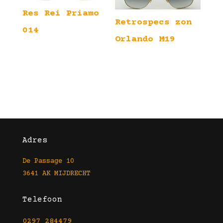
Res Rei Priamo
Retrospecs zon
014
Orlando M19
Adres
De Passage 10
3641 AK MIJDRECHT
Telefoon
0297 284479