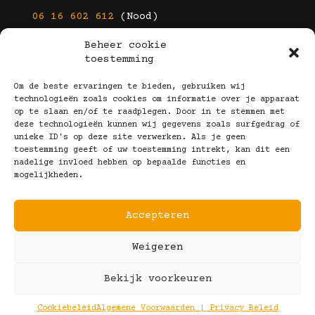
06 16 602 612
(Nood)
Beheer cookie
E-mail
toestemming
info@kootbrillen.nl
Om de beste ervaringen te bieden, gebruiken wij
technologieën zoals cookies om informatie over je apparaat
op te slaan en/of te raadplegen. Door in te stemmen met
Volg Ons!
deze technologieën kunnen wij gegevens zoals surfgedrag of
unieke ID's op deze site verwerken. Als je geen
toestemming geeft of uw toestemming intrekt, kan dit een
nadelige invloed hebben op bepaalde functies en
mogelijkheden.
Accepteren
Copyright © 2025 Koot Brillen
Weigeren
Algemene Voorwaarden
Realisatie door:
Webeyes
&
VirtuJoos
Bekijk voorkeuren
Illustraties door:
Marjolein Klijn
Cookiebeleid
Algemene Voorwaarden | Privacy Beleid