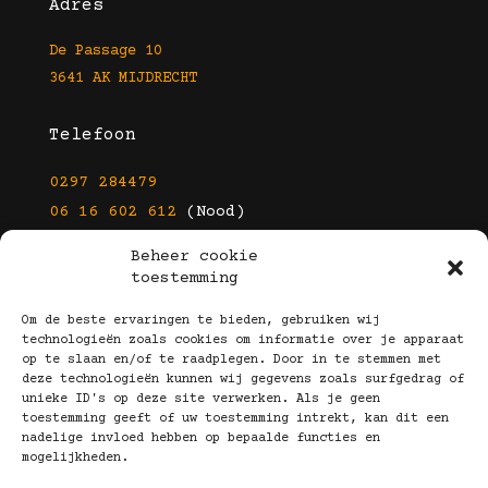
Adres
De Passage 10
3641 AK MIJDRECHT
Telefoon
0297 284479
06 16 602 612
(Nood)
Beheer cookie
E-mail
toestemming
info@kootbrillen.nl
Om de beste ervaringen te bieden, gebruiken wij
technologieën zoals cookies om informatie over je apparaat
op te slaan en/of te raadplegen. Door in te stemmen met
Volg Ons!
deze technologieën kunnen wij gegevens zoals surfgedrag of
unieke ID's op deze site verwerken. Als je geen
toestemming geeft of uw toestemming intrekt, kan dit een
nadelige invloed hebben op bepaalde functies en
mogelijkheden.