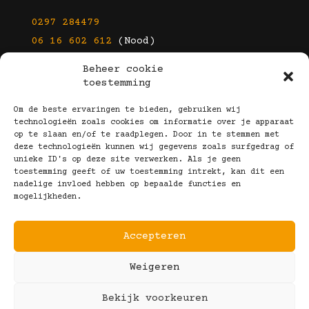
0297 284479
06 16 602 612
(Nood)
Beheer cookie
E-mail
toestemming
info@kootbrillen.nl
Om de beste ervaringen te bieden, gebruiken wij
technologieën zoals cookies om informatie over je apparaat
op te slaan en/of te raadplegen. Door in te stemmen met
Volg Ons!
deze technologieën kunnen wij gegevens zoals surfgedrag of
unieke ID's op deze site verwerken. Als je geen
toestemming geeft of uw toestemming intrekt, kan dit een
nadelige invloed hebben op bepaalde functies en
mogelijkheden.
Accepteren
Copyright © 2025 Koot Brillen
Weigeren
Algemene Voorwaarden
Realisatie door:
Webeyes
&
VirtuJoos
Bekijk voorkeuren
Illustraties door:
Marjolein Klijn