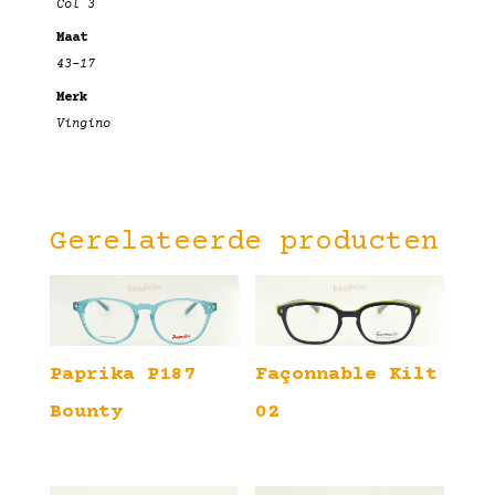
Col 3
Maat
43-17
Merk
Vingino
Gerelateerde producten
Paprika P187
Façonnable Kilt
Bounty
02