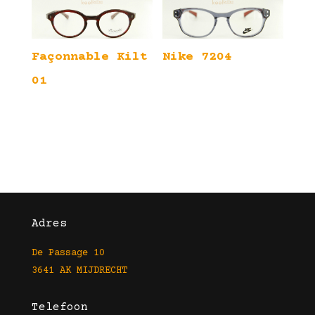
Façonnable Kilt
Nike 7204
01
Adres
De Passage 10
3641 AK MIJDRECHT
Telefoon