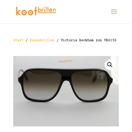
Start
/
Zonnebrillen
/ Victoria Beckham zon VB615S