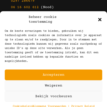
0297 284479
06 16 602 612
(Nood)
Beheer cookie
E-mail
toestemming
info@kootbrillen.nl
Om de beste ervaringen te bieden, gebruiken wij
technologieën zoals cookies om informatie over je apparaat
op te slaan en/of te raadplegen. Door in te stemmen met
Volg Ons!
deze technologieën kunnen wij gegevens zoals surfgedrag of
unieke ID's op deze site verwerken. Als je geen
toestemming geeft of uw toestemming intrekt, kan dit een
nadelige invloed hebben op bepaalde functies en
mogelijkheden.
Accepteren
Copyright © 2025 Koot Brillen
Weigeren
Algemene Voorwaarden
Realisatie door:
Webeyes
&
VirtuJoos
Bekijk voorkeuren
Illustraties door:
Marjolein Klijn
Cookiebeleid
Algemene Voorwaarden | Privacy Beleid