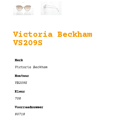
Victoria Beckham
VS209S
Merk
Victoria Beckham
Montuur
VB209S
Kleur
708
Voorraadnummer
80718