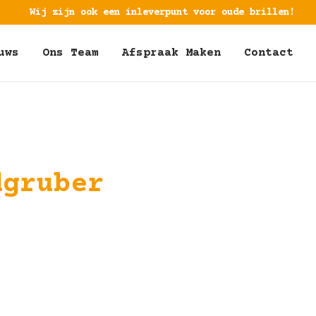
Wij zijn ook een inleverpunt voor oude brillen!
uws
Ons Team
Afspraak Maken
Contact
dgruber