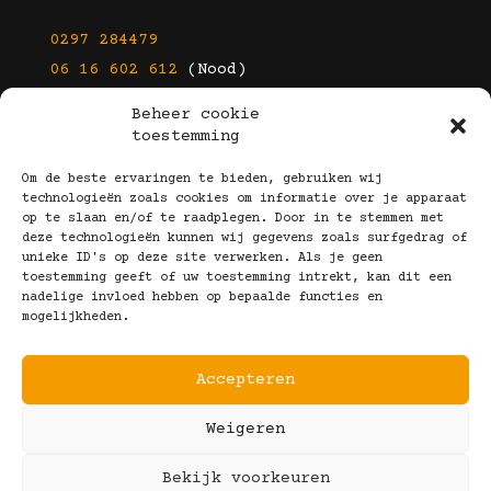
0297 284479
06 16 602 612
(Nood)
Beheer cookie
E-mail
toestemming
info@kootbrillen.nl
Om de beste ervaringen te bieden, gebruiken wij
technologieën zoals cookies om informatie over je apparaat
op te slaan en/of te raadplegen. Door in te stemmen met
Volg Ons!
deze technologieën kunnen wij gegevens zoals surfgedrag of
unieke ID's op deze site verwerken. Als je geen
toestemming geeft of uw toestemming intrekt, kan dit een
nadelige invloed hebben op bepaalde functies en
mogelijkheden.
Accepteren
Copyright © 2025 Koot Brillen
Weigeren
Algemene Voorwaarden
Realisatie door:
Webeyes
&
VirtuJoos
Bekijk voorkeuren