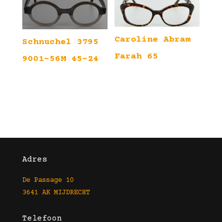
Caroline Abram
Schnuchel 3795
Farah 65
9001-56M 45-24
Adres
De Passage 10
3641 AK MIJDRECHT
Telefoon