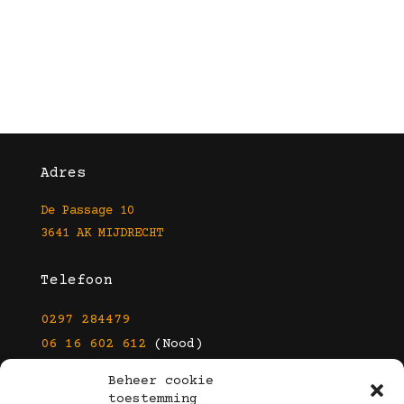
Adres
De Passage 10
3641 AK MIJDRECHT
Telefoon
0297 284479
06 16 602 612
(Nood)
Beheer cookie
E-mail
toestemming