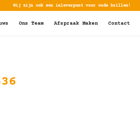
Wij zijn ook een inleverpunt voor oude brillen!
uws
Ons Team
Afspraak Maken
Contact
636