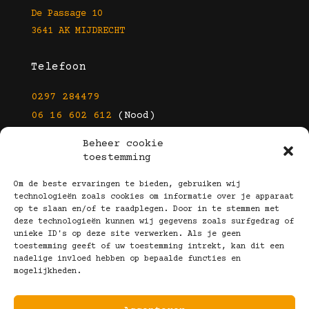
De Passage 10
3641 AK MIJDRECHT
Telefoon
0297 284479
06 16 602 612
(Nood)
Beheer cookie
E-mail
toestemming
info@kootbrillen.nl
Om de beste ervaringen te bieden, gebruiken wij
technologieën zoals cookies om informatie over je apparaat
op te slaan en/of te raadplegen. Door in te stemmen met
Volg Ons!
deze technologieën kunnen wij gegevens zoals surfgedrag of
unieke ID's op deze site verwerken. Als je geen
toestemming geeft of uw toestemming intrekt, kan dit een
nadelige invloed hebben op bepaalde functies en
mogelijkheden.