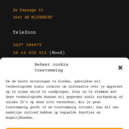
De Passage 10
3641 AK MIJDRECHT
Telefoon
0297 284479
06 16 602 612
(Nood)
Beheer cookie
E-mail
toestemming
info@kootbrillen.nl
Om de beste ervaringen te bieden, gebruiken wij
technologieën zoals cookies om informatie over je apparaat
op te slaan en/of te raadplegen. Door in te stemmen met
Volg Ons!
deze technologieën kunnen wij gegevens zoals surfgedrag of
unieke ID's op deze site verwerken. Als je geen
toestemming geeft of uw toestemming intrekt, kan dit een
nadelige invloed hebben op bepaalde functies en
mogelijkheden.