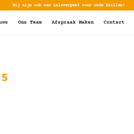
Wij zijn ook een inleverpunt voor oude brillen!
uws
Ons Team
Afspraak Maken
Contact
95