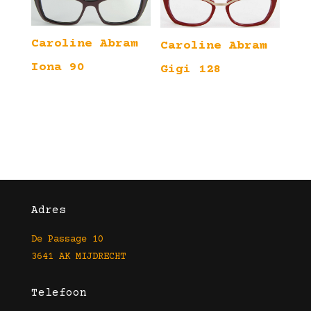
Caroline Abram
Caroline Abram
Iona 90
Gigi 128
Adres
De Passage 10
3641 AK MIJDRECHT
Telefoon