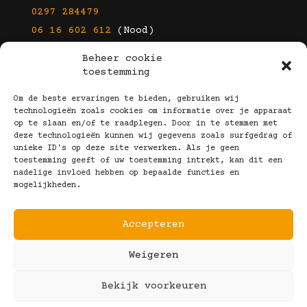
0297 284479
06 16 602 612
(Nood)
Beheer cookie
E-mail
toestemming
info@kootbrillen.nl
Om de beste ervaringen te bieden, gebruiken wij
technologieën zoals cookies om informatie over je apparaat
op te slaan en/of te raadplegen. Door in te stemmen met
Volg Ons!
deze technologieën kunnen wij gegevens zoals surfgedrag of
unieke ID's op deze site verwerken. Als je geen
toestemming geeft of uw toestemming intrekt, kan dit een
nadelige invloed hebben op bepaalde functies en
mogelijkheden.
Accepteren
Copyright © 2025 Koot Brillen
Weigeren
Algemene Voorwaarden
Realisatie door:
Webeyes
&
VirtuJoos
Bekijk voorkeuren
Illustraties door:
Marjolein Klijn