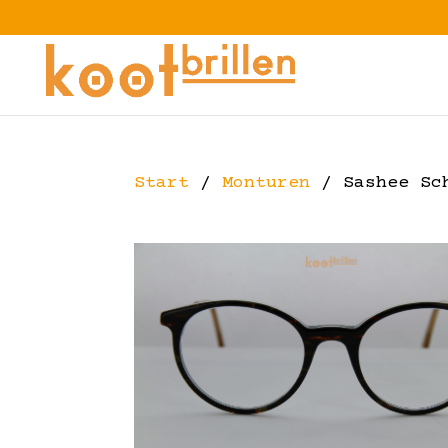
Start
/
Monturen
/ Sashee Sch