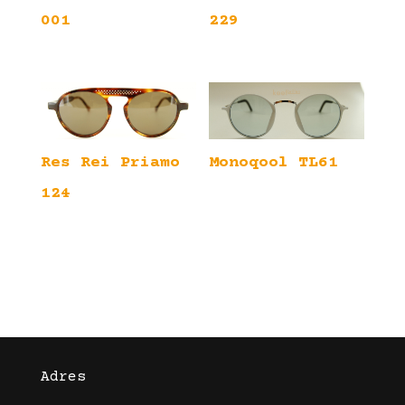
001
229
Res Rei Priamo
Monoqool TL61
124
Adres