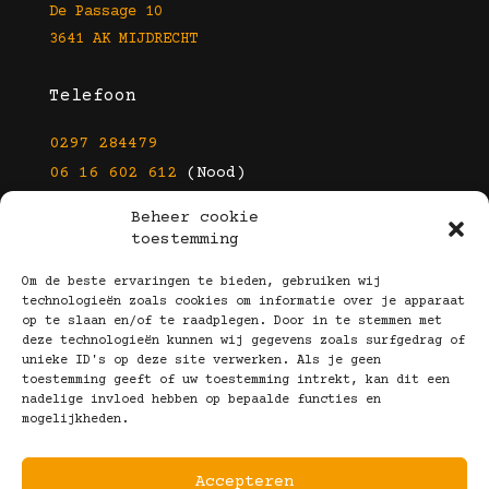
De Passage 10
3641 AK MIJDRECHT
Telefoon
0297 284479
06 16 602 612
(Nood)
Beheer cookie
E-mail
toestemming
info@kootbrillen.nl
Om de beste ervaringen te bieden, gebruiken wij
technologieën zoals cookies om informatie over je apparaat
op te slaan en/of te raadplegen. Door in te stemmen met
Volg Ons!
deze technologieën kunnen wij gegevens zoals surfgedrag of
unieke ID's op deze site verwerken. Als je geen
toestemming geeft of uw toestemming intrekt, kan dit een
nadelige invloed hebben op bepaalde functies en
mogelijkheden.
Accepteren