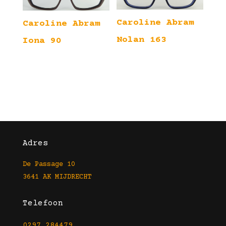
Caroline Abram
Caroline Abram
Nolan 163
Iona 90
Adres
De Passage 10
3641 AK MIJDRECHT
Telefoon
0297 284479