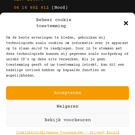
06 16 602 612
(Nood)
Beheer cookie
E-mail
toestemming
info@kootbrillen.nl
Om de beste ervaringen te bieden, gebruiken wij
technologieën zoals cookies om informatie over je apparaat
op te slaan en/of te raadplegen. Door in te stemmen met
Volg Ons!
deze technologieën kunnen wij gegevens zoals surfgedrag of
unieke ID's op deze site verwerken. Als je geen
toestemming geeft of uw toestemming intrekt, kan dit een
nadelige invloed hebben op bepaalde functies en
mogelijkheden.
Accepteren
Copyright © 2025 Koot Brillen
Weigeren
Algemene Voorwaarden
Realisatie door:
Webeyes
&
VirtuJoos
Bekijk voorkeuren
Illustraties door:
Marjolein Klijn
Cookiebeleid
Algemene Voorwaarden | Privacy Beleid