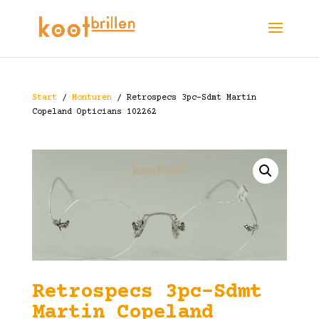
Start
/
Monturen
/ Retrospecs 3pc-Sdmt Martin
Copeland Opticians 102262
Retrospecs 3pc-Sdmt
Martin Copeland