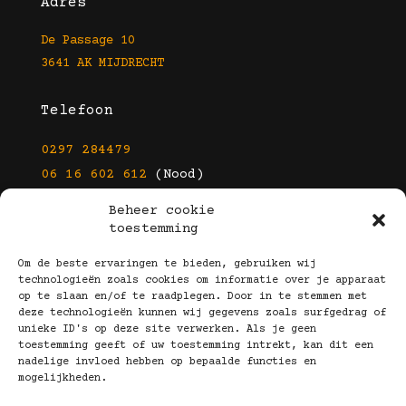
Adres
De Passage 10
3641 AK MIJDRECHT
Telefoon
0297 284479
06 16 602 612
(Nood)
Beheer cookie
E-mail
toestemming
info@kootbrillen.nl
Om de beste ervaringen te bieden, gebruiken wij
technologieën zoals cookies om informatie over je apparaat
op te slaan en/of te raadplegen. Door in te stemmen met
Volg Ons!
deze technologieën kunnen wij gegevens zoals surfgedrag of
unieke ID's op deze site verwerken. Als je geen
toestemming geeft of uw toestemming intrekt, kan dit een
nadelige invloed hebben op bepaalde functies en
mogelijkheden.