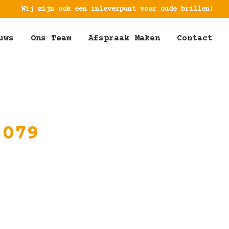
Wij zijn ook een inleverpunt voor oude brillen!
uws
Ons Team
Afspraak Maken
Contact
 079