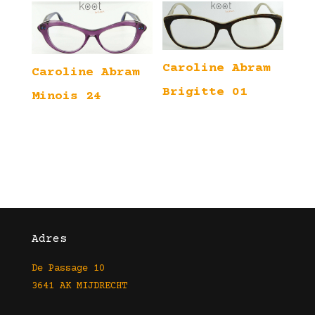
Caroline Abram
Caroline Abram
Brigitte 01
Minois 24
Adres
De Passage 10
3641 AK MIJDRECHT