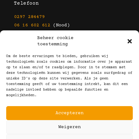
Telefoon
0297 284479
06 16 602 612
(Nood)
Beheer cookie
E-mail
toestemming
info@kootbrillen.nl
Om de beste ervaringen te bieden, gebruiken wij
technologieën zoals cookies om informatie over je apparaat
op te slaan en/of te raadplegen. Door in te stemmen met
Volg Ons!
deze technologieën kunnen wij gegevens zoals surfgedrag of
unieke ID's op deze site verwerken. Als je geen
toestemming geeft of uw toestemming intrekt, kan dit een
nadelige invloed hebben op bepaalde functies en
mogelijkheden.
Accepteren
Copyright © 2025 Koot Brillen
Weigeren
Algemene Voorwaarden
Realisatie door:
Webeyes
&
VirtuJoos