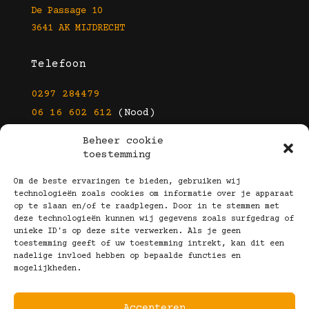
De Passage 10
3641 AK MIJDRECHT
Telefoon
0297 284479
06 16 602 612
(Nood)
Beheer cookie
E-mail
toestemming
info@kootbrillen.nl
Om de beste ervaringen te bieden, gebruiken wij
technologieën zoals cookies om informatie over je apparaat
op te slaan en/of te raadplegen. Door in te stemmen met
Volg Ons!
deze technologieën kunnen wij gegevens zoals surfgedrag of
unieke ID's op deze site verwerken. Als je geen
toestemming geeft of uw toestemming intrekt, kan dit een
nadelige invloed hebben op bepaalde functies en
mogelijkheden.
Accepteren