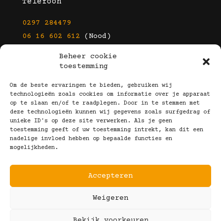
Telefoon
0297 284479
06 16 602 612
(Nood)
Beheer cookie
E-mail
toestemming
info@kootbrillen.nl
Om de beste ervaringen te bieden, gebruiken wij
technologieën zoals cookies om informatie over je apparaat
op te slaan en/of te raadplegen. Door in te stemmen met
Volg Ons!
deze technologieën kunnen wij gegevens zoals surfgedrag of
unieke ID's op deze site verwerken. Als je geen
toestemming geeft of uw toestemming intrekt, kan dit een
nadelige invloed hebben op bepaalde functies en
mogelijkheden.
Accepteren
Copyright © 2025 Koot Brillen
Weigeren
Algemene Voorwaarden
Realisatie door:
Webeyes
&
VirtuJoos
Bekijk voorkeuren