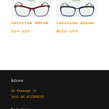
Caroline Abram
Caroline Abram
Liv 123
Nils 163
Adres
De Passage 10
3641 AK MIJDRECHT