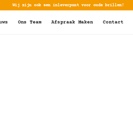
Wij zijn ook een inleverpunt voor oude brillen!
uws
Ons Team
Afspraak Maken
Contact