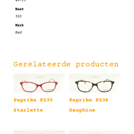
46-15
Maat
320
Merk
Red
Gerelateerde producten
Paprika P235
Paprika P238
Starlette
Dauphine