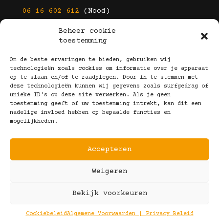
06 16 602 612
(Nood)
Beheer cookie
E-mail
toestemming
info@kootbrillen.nl
Om de beste ervaringen te bieden, gebruiken wij
technologieën zoals cookies om informatie over je apparaat
op te slaan en/of te raadplegen. Door in te stemmen met
Volg Ons!
deze technologieën kunnen wij gegevens zoals surfgedrag of
unieke ID's op deze site verwerken. Als je geen
toestemming geeft of uw toestemming intrekt, kan dit een
nadelige invloed hebben op bepaalde functies en
mogelijkheden.
Accepteren
Copyright © 2025 Koot Brillen
Weigeren
Algemene Voorwaarden
Realisatie door:
Webeyes
&
VirtuJoos
Bekijk voorkeuren
Illustraties door:
Marjolein Klijn
Cookiebeleid
Algemene Voorwaarden | Privacy Beleid