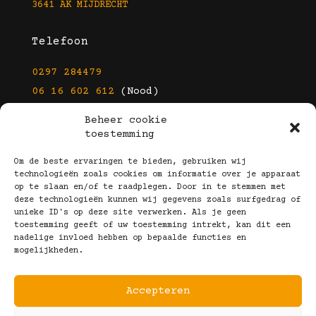
3641 AK MIJDRECHT
Telefoon
0297 284479
06 16 602 612
(Nood)
Beheer cookie
E-mail
toestemming
info@kootbrillen.nl
Om de beste ervaringen te bieden, gebruiken wij
technologieën zoals cookies om informatie over je apparaat
op te slaan en/of te raadplegen. Door in te stemmen met
Volg Ons!
deze technologieën kunnen wij gegevens zoals surfgedrag of
unieke ID's op deze site verwerken. Als je geen
toestemming geeft of uw toestemming intrekt, kan dit een
nadelige invloed hebben op bepaalde functies en
mogelijkheden.
Accepteren
Copyright © 2025 Koot Brillen