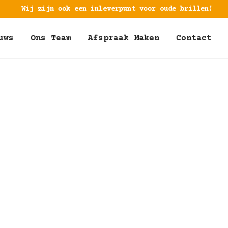
Wij zijn ook een inleverpunt voor oude brillen!
uws
Ons Team
Afspraak Maken
Contact