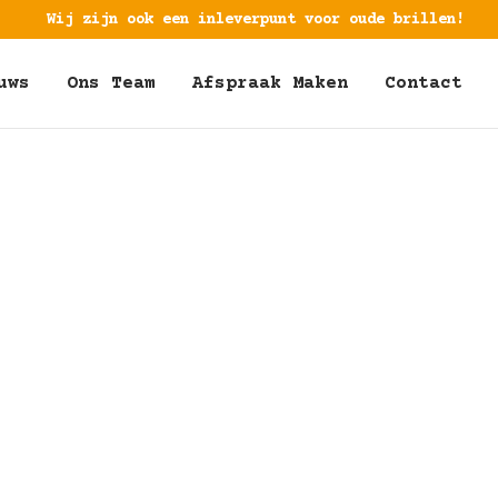
Wij zijn ook een inleverpunt voor oude brillen!
uws
Ons Team
Afspraak Maken
Contact