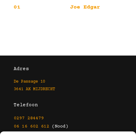
01
Joe Edgar
Adres
De Passage 10
3641 AK MIJDRECHT
Telefoon
0297 284479
06 16 602 612
(Nood)