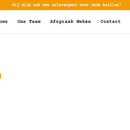
Wij zijn ook een inleverpunt voor oude brillen!
uws
Ons Team
Afspraak Maken
Contact
m