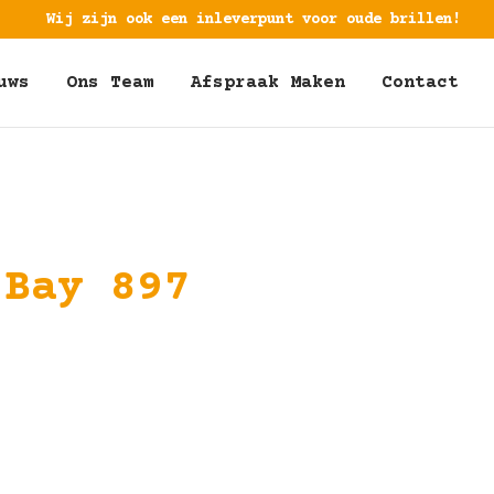
Wij zijn ook een inleverpunt voor oude brillen!
uws
Ons Team
Afspraak Maken
Contact
 Bay 897