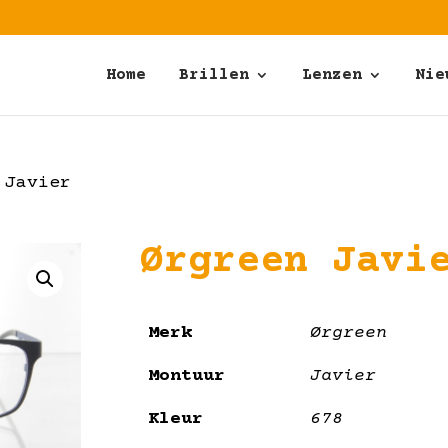
Home
Brillen
Lenzen
Nie
 Javier
Ørgreen Javi
Merk
Ørgreen
Montuur
Javier
Kleur
678