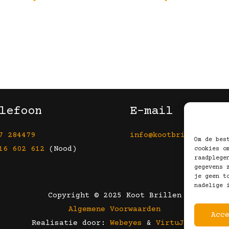
lefoon
E-mail
7 284479
info@kootbrillen.nl
Om de bes
16 602 612
(Nood)
cookies o
raadplege
gegevens 
je geen t
nadelige 
Copyright © 2025 Koot Brillen
Algemene Voorwaarden
Acc
Realisatie door:
Webeyes
&
VirtuJoos