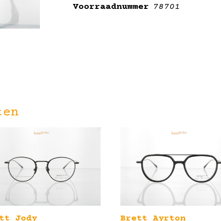
Voorraadnummer
78701
ten
tt Jody
Brett Ayrton