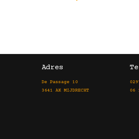
Adres
Te
De Passage 10
029
3641 AK MIJDRECHT
06 