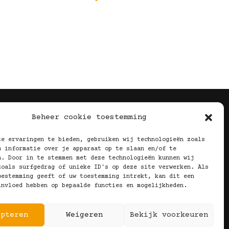
Volg Ons!
Beheer cookie toestemming
te ervaringen te bieden, gebruiken wij technologieën zoals
m informatie over je apparaat op te slaan en/of te
n. Door in te stemmen met deze technologieën kunnen wij
zoals surfgedrag of unieke ID's op deze site verwerken. Als
oestemming geeft of uw toestemming intrekt, kan dit een
invloed hebben op bepaalde functies en mogelijkheden.
epteren
Weigeren
Bekijk voorkeuren