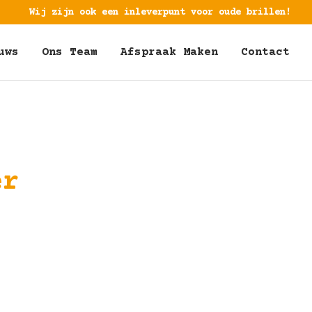
Wij zijn ook een inleverpunt voor oude brillen!
uws
Ons Team
Afspraak Maken
Contact
er