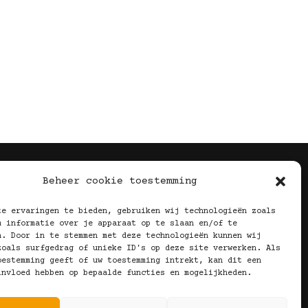
Volg Ons!
Beheer cookie toestemming
te ervaringen te bieden, gebruiken wij technologieën zoals
m informatie over je apparaat op te slaan en/of te
n. Door in te stemmen met deze technologieën kunnen wij
zoals surfgedrag of unieke ID's op deze site verwerken. Als
oestemming geeft of uw toestemming intrekt, kan dit een
invloed hebben op bepaalde functies en mogelijkheden.