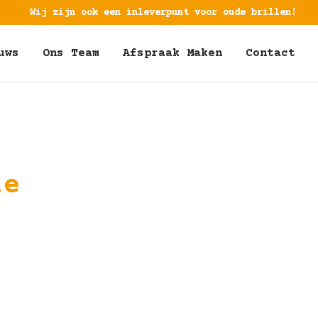
Wij zijn ook een inleverpunt voor oude brillen!
uws
Ons Team
Afspraak Maken
Contact
ie