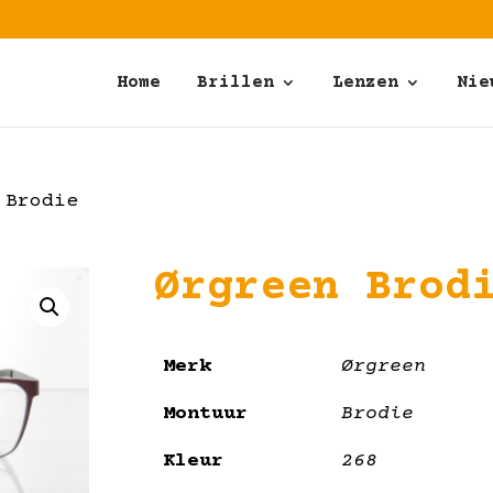
Home
Brillen
Lenzen
Nie
 Brodie
Ørgreen Brod
Merk
Ørgreen
Montuur
Brodie
Kleur
268