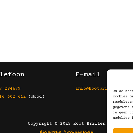
lefoon
E-mail
7 284479
info@kootbrillen.nl
Om de bes
16 602 612
(Nood)
cookies o
raadplege
gegevens 
je geen t
nadelige 
Copyright © 2025 Koot Brillen
Algemene Voorwaarden