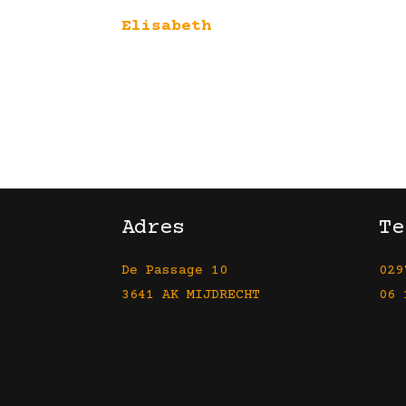
Elisabeth
Adres
Te
De Passage 10
029
3641 AK MIJDRECHT
06 